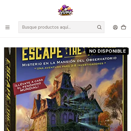
🚀 ¡Despachamos a todo Chile! Envío GRATIS a Regiones sobre
$100.000 y a RM sobre $35.000
Inicio
Preventas
Maldito Games
Preventa - Escape the Room - Misterio en la Mansión del
Observatorio - Español
NO DISPONIBLE