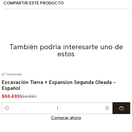
COMPARTIR ESTE PRODUCTO
También podría interesarte uno de
estos
|
2 Tomatoes
-30%
Excavación Tierra + Expansion Segunda Oleada -
Español
$66.493
$94.990
Cantidad
Comprar ahora