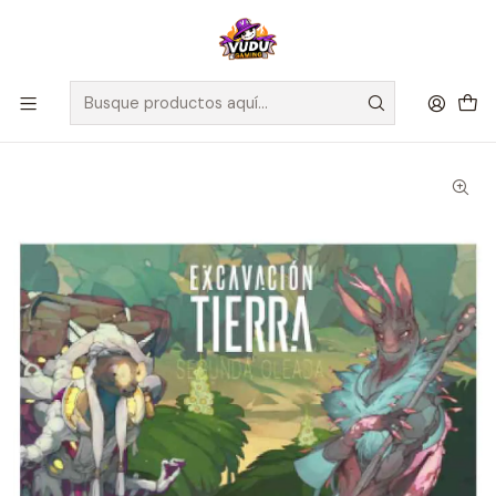
🚀 ¡Despachamos a todo Chile! Envío GRATIS a Regiones sobre
$100.000 y a RM sobre $35.000
Inicio
Juegos de Mesa
Expansiones
Excavación Tierra - Expansion Segunda Oleada - Español