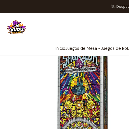
Inicio
Jue
🚀 ¡Despa
Inicio
Juegos de Mesa
Juegos de Rol