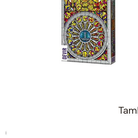
Tamb
|