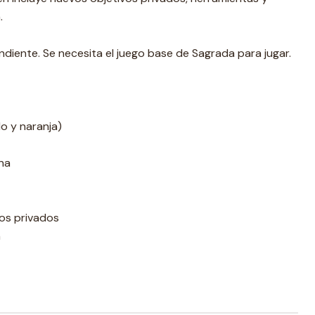
.
diente. Se necesita el juego base de Sagrada para jugar.
lo y naranja)
na
dos privados
n