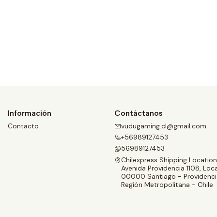
Ver opciones
Información
Contáctanos
Contacto
vudugaming.cl@gmail.com
+56989127453
56989127453
Chilexpress Shipping Location
Avenida Providencia 1108, Loca
00000 Santiago - Providenci
Región Metropolitana - Chile