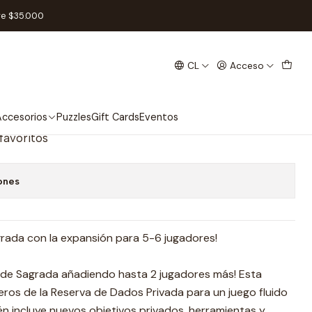
s - Español
re $35.000
CL
Acceso
ansión 5-6 Jugadores -
ccesorios
Puzzles
Gift Cards
Eventos
 favoritos
ones
grada con la expansión para 5-6 jugadores!
 de Sagrada añadiendo hasta 2 jugadores más! Esta
eros de la Reserva de Dados Privada para un juego fluido
n incluye nuevos objetivos privados, herramientas y