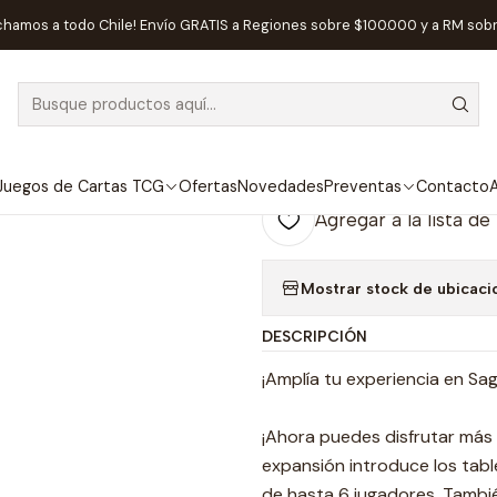
gos de Mesa
Editorial
Devir
Sagrada - Expansión 5-6 Jugadore
chamos a todo Chile! Envío GRATIS a Regiones sobre $100.000 y a RM sob
|
AGOTADO
Sagrada - Exp
Español
Juegos de Cartas TCG
Ofertas
Novedades
Preventas
Contacto
A
Agregar a la lista de
Mostrar stock de ubicaci
DESCRIPCIÓN
¡Amplía tu experiencia en Sa
¡Ahora puedes disfrutar más
expansión introduce los tabl
de hasta 6 jugadores. Tambié