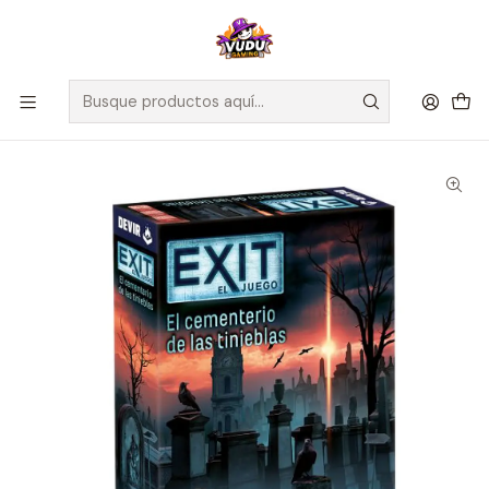
🚀 ¡Despachamos a todo Chile! Envío GRATIS a Regiones sobre
$100.000 y a RM sobre $35.000
Inicio
Juegos de Mesa
Editorial
Devir
Exit: El Cementerio de las Tinieblas - Español