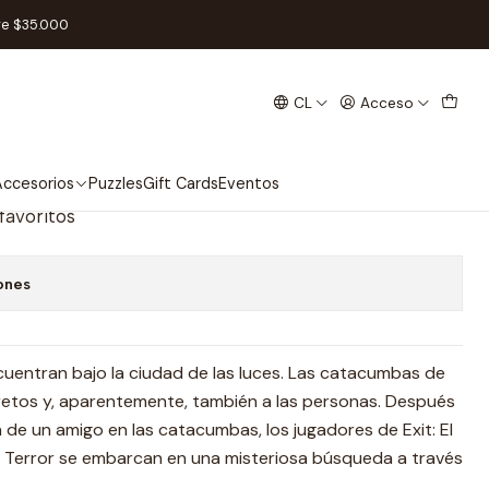
le) - Español
re $35.000
CL
Acceso
cumbas del Terror (Doble) -
ccesorios
Puzzles
Gift Cards
Eventos
 favoritos
ones
uentran bajo la ciudad de las luces. Las catacumbas de
secretos y, aparentemente, también a las personas. Después
 de un amigo en las catacumbas, los jugadores de Exit: El
Terror se embarcan en una misteriosa búsqueda a través