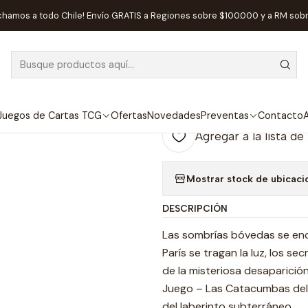
os de Mesa
Editorial
Devir
Exit: Las Catacumbas del Terror (Dob
chamos a todo Chile! Envío GRATIS a Regiones sobre $100.000 y a RM sob
|
AGOTADO
Exit: Las Cata
Español
Juegos de Cartas TCG
Ofertas
Novedades
Preventas
Contacto
A
Agregar a la lista de
Mostrar stock de ubicaci
DESCRIPCIÓN
Las sombrías bóvedas se enc
París se tragan la luz, los 
de la misteriosa desaparición
Juego – Las Catacumbas del 
del laberinto subterráneo.