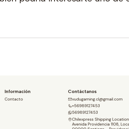
Comprar ahora
Información
Contáctanos
Contacto
vudugaming.cl@gmail.com
+56989127453
56989127453
Chilexpress Shipping Location
Avenida Providencia 1108, Loca
00000 Santiago - Providenci