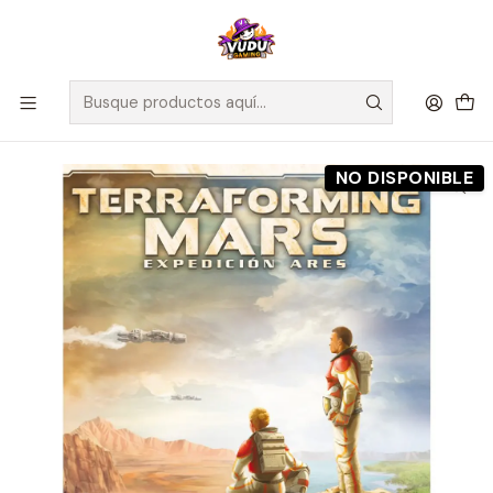
🚀 ¡Despachamos a todo Chile! Envío GRATIS a Regiones sobre
$100.000 y a RM sobre $35.000
Inicio
Preventas
Maldito Games
Preventa - Expedición Ares - Terraforming Mars - Español
NO DISPONIBLE