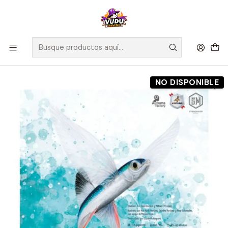
🚀 ¡Despachamos a todo Chile! Envío GRATIS a Regiones sobre
$100.000 y a RM sobre $35.000
Inicio
Preventas
Maldito Games
Preventa - Finspan - Español
NO DISPONIBLE