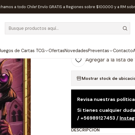
ldito Games
Preventa - FIVE TRIBES - Expansión LOS ARTESANOS
chamos a todo Chile! Envío GRATIS a Regiones sobre $100.000 y a RM sob
|
DISPONIBLE
Preventa - FI
ARTESANOS D
Juegos de Cartas TCG
Ofertas
Novedades
Preventas
Contacto
A
Agregar a la lista de
Mostrar stock de ubicaci
Revisa nuestras polític
Si tienes cualquier du
/ +56989127453 /
Insta
DESCRIPCIÓN