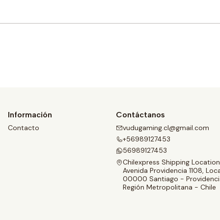
Comprar ahora
Información
Contáctanos
Contacto
vudugaming.cl@gmail.com
+56989127453
56989127453
Chilexpress Shipping Location
Avenida Providencia 1108, Loca
00000 Santiago - Providenci
Región Metropolitana - Chile