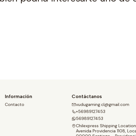
Ver detalles
Información
Contáctanos
Contacto
vudugaming.cl@gmail.com
+56989127453
56989127453
Chilexpress Shipping Location
Avenida Providencia 1108, Loca
00000 Santiago - Providenci