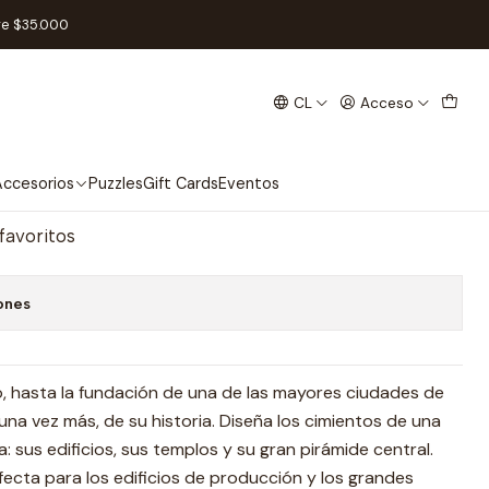
n - Español
re $35.000
CL
Acceso
 Teotihuacán - Español
regar al Carro
Comprar ahora
ccesorios
Puzzles
Gift Cards
Eventos
 favoritos
ones
po, hasta la fundación de una de las mayores ciudades de
na vez más, de su historia. Diseña los cimientos de una
a: sus edificios, sus templos y su gran pirámide central.
fecta para los edificios de producción y los grandes