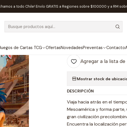
os de Mesa
Editorial
Maldito Games
Fundadores de Teotihuacá
chamos a todo Chile! Envío GRATIS a Regiones sobre $100.000 y a RM sob
|
Fundadores de
Ag
Juegos de Cartas TCG
Ofertas
Novedades
Preventas
Contacto
A
Cantidad
Agregar a la lista de
Mostrar stock de ubicaci
DESCRIPCIÓN
Viaja hacia atrás en el tiem
Mesoamérica y forma parte, u
gran civilización precolombin
Encuentra la localización per