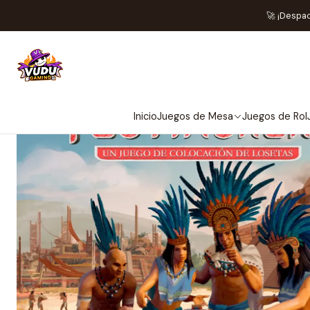
Inicio
Jueg
🚀 ¡Despa
Inicio
Juegos de Mesa
Juegos de Rol