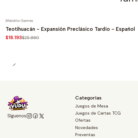
|
Maldito Games
-30%
Teotihuacán - Expansión Preclásico Tardío - Español
$18.193
$25.990
Categorías
Juegos de Mesa
Juegos de Cartas TCG
Síguenos
Ofertas
Novedades
Preventas