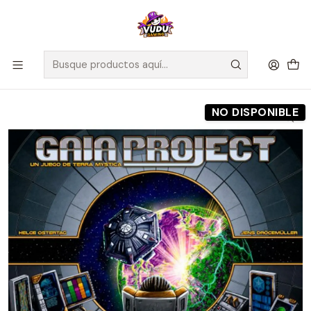
🚀 ¡Despachamos a todo Chile! Envío GRATIS a Regiones sobre
$100.000 y a RM sobre $35.000
Inicio
Preventas
Maldito Games
Preventa - Gaia Project - Español
NO DISPONIBLE