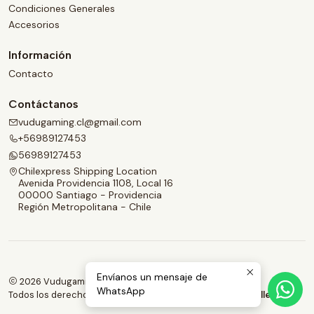
Condiciones Generales
Accesorios
Información
Contacto
Contáctanos
vudugaming.cl@gmail.com
+56989127453
56989127453
Chilexpress Shipping Location
Avenida Providencia 1108, Local 16
00000 Santiago - Providencia
Región Metropolitana - Chile
Envíanos un mensaje de
2026 Vudugaming.
WhatsApp
Todos los derechos reservados.
Desarrollado por Jumpseller
.