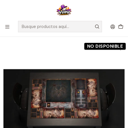
🚀 ¡Despachamos a todo Chile! Envío GRATIS a Regiones sobre
$100.000 y a RM sobre $35.000
Inicio
Preventas
Maldito Games
Preventa - Game Mats - Machina Arcana
NO DISPONIBLE