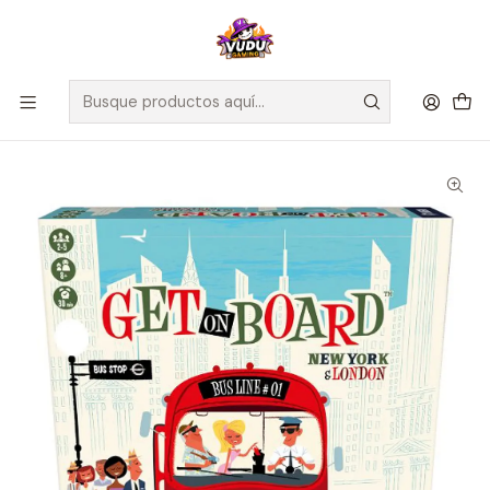
🚀 ¡Despachamos a todo Chile! Envío GRATIS a Regiones sobre
$100.000 y a RM sobre $35.000
Inicio
Juegos de Mesa
Editorial
Devir
Get On Board: New York & London - Español