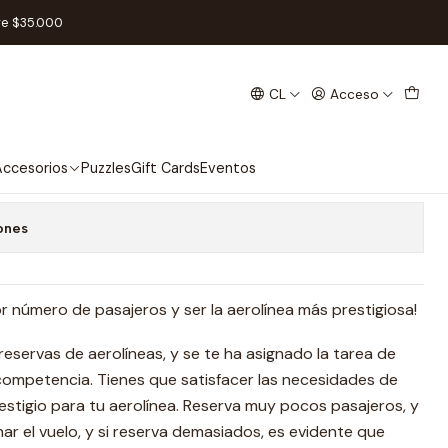
re $35.000
CL
Acceso
Español
 favoritos
ccesorios
Puzzles
Gift Cards
Eventos
ones
or número de pasajeros y ser la aerolínea más prestigiosa!
 reservas de aerolíneas, y se te ha asignado la tarea de
 competencia. Tienes que satisfacer las necesidades de
estigio para tu aerolínea. Reserva muy pocos pasajeros, y
ar el vuelo, y si reserva demasiados, es evidente que