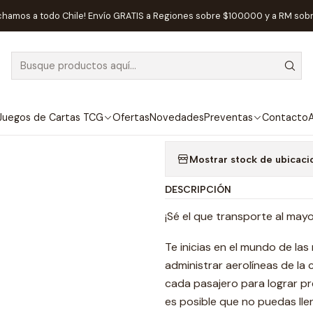
Inicio
Juegos de Mesa
Familiares
Overbooked - Español
chamos a todo Chile! Envío GRATIS a Regiones sobre $100.000 y a RM sob
|
AGOTADO
Overbooked - 
Agregar a la lista de
Juegos de Cartas TCG
Ofertas
Novedades
Preventas
Contacto
A
Mostrar stock de ubicaci
DESCRIPCIÓN
¡Sé el que transporte al may
Te inicias en el mundo de las
administrar aerolíneas de la
cada pasajero para lograr pr
es posible que no puedas llen