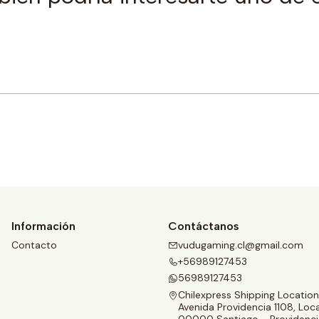
Comprar ahora
Información
Contáctanos
Contacto
vudugaming.cl@gmail.com
+56989127453
56989127453
Chilexpress Shipping Location
Avenida Providencia 1108, Loca
00000 Santiago - Providenci