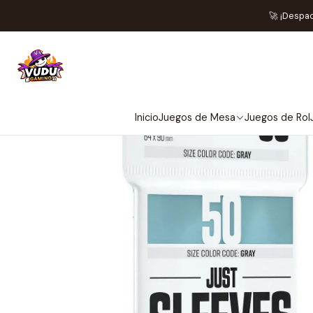
Inicio
Accesorios
Protecto
🚀 ¡Despa
Inicio
Juegos de Mesa
Juegos de Rol