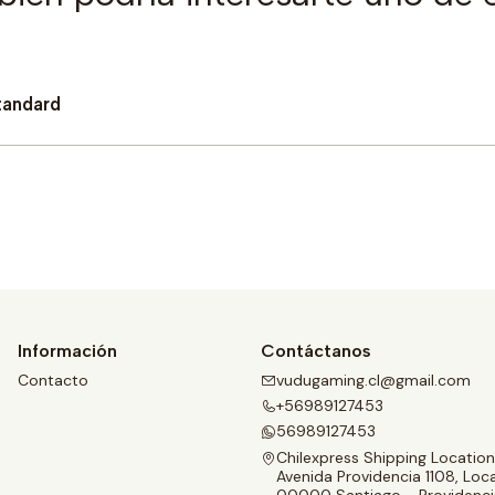
tandard
Comprar ahora
Información
Contáctanos
Contacto
vudugaming.cl@gmail.com
+56989127453
56989127453
Chilexpress Shipping Location
Avenida Providencia 1108, Loca
00000 Santiago - Providenci