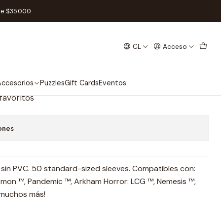
ear (50) - Standard 64X90MM
re $35.000
CL
Acceso
Just Sleeves Standard Card
50) - Standard 64X90MM
ccesorios
Puzzles
Gift Cards
Eventos
 favoritos
ones
s, sin PVC. 50 standard-sized sleeves. Compatibles con:
émon ™, Pandemic ™, Arkham Horror: LCG ™, Nemesis ™,
, muchos más!