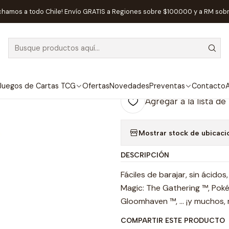
res de Cartas
Game Genic - Just Sleeves Standard Card Game Cl
chamos a todo Chile! Envío GRATIS a Regiones sobre $100.000 y a RM sob
|
AGOTADO
Game Genic - 
Game Clear (
Juegos de Cartas TCG
Ofertas
Novedades
Preventas
Contacto
A
Agregar a la lista de
Mostrar stock de ubicaci
DESCRIPCIÓN
Fáciles de barajar, sin ácido
Magic: The Gathering ™, Pok
Gloomhaven ™, ... ¡y muchos
COMPARTIR ESTE PRODUCTO