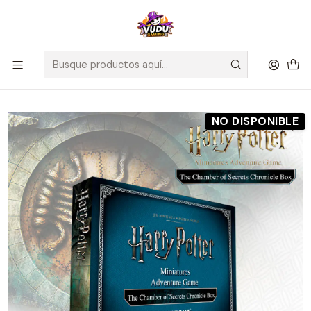
🚀 ¡Despachamos a todo Chile! Envío GRATIS a Regiones sobre
$100.000 y a RM sobre $35.000
Inicio
Preventas
Knight Models
Preventa - Harry Potter Miniatures Game - La Cámara de los
Secretos: Chronicle Box - Español
NO DISPONIBLE