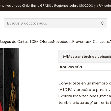
Juegos de Mesa
Editorial
EDGE
Hellboy: El Juego de Tablero -
chamos a todo Chile! Envío GRATIS a Regiones sobre $100.000 y a RM sob
|
AGOTADO
Hellboy: El Ju
Agregar a la lista de
Juegos de Cartas TCG
Ofertas
Novedades
Preventas
Contacto
A
Mostrar stock de ubicaci
DESCRIPCIÓN
Conviértete en un miembro d
(A.I.D.P.) y prepárate para i
Explora localizaciones gótic
terrible criaturas ¡Y enfréntat