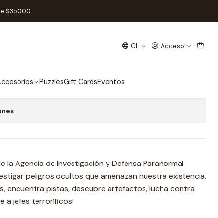
 Español
re $35.000
CL
Acceso
ego de Tablero - Español
 favoritos
ccesorios
Puzzles
Gift Cards
Eventos
ones
e la Agencia de Investigación y Defensa Paranormal
nvestigar peligros ocultos que amenazan nuestra existencia.
as, encuentra pistas, descubre artefactos, lucha contra
e a jefes terroríficos!