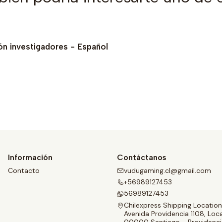
ón investigadores - Español
Ver detalles
Información
Contáctanos
Contacto
vudugaming.cl@gmail.com
+56989127453
56989127453
Chilexpress Shipping Location
Avenida Providencia 1108, Loca
00000 Santiago - Providenci