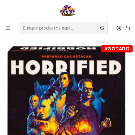
🚀 ¡Despachamos a todo Chile! Envío GRATIS a Regiones sobre
$100.000 y a RM sobre $35.000
Inicio
Juegos de Mesa
Editorial
Ravensburger
HORRIFIED - Español
AGOTADO