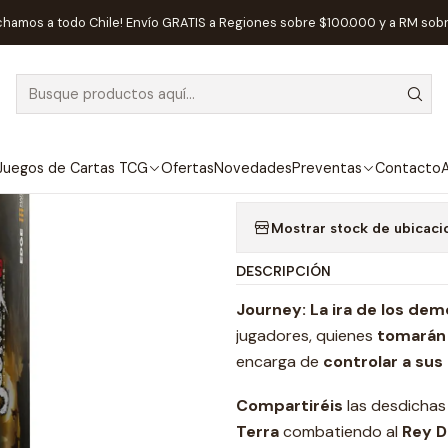
uegos de Mesa
Editorial
EDGE
Journey: La Ira de los Demonios 
chamos a todo Chile! Envío GRATIS a Regiones sobre $100.000 y a RM sob
|
AGOTADO
Journey: La Ir
Agregar a la lista de
Juegos de Cartas TCG
Ofertas
Novedades
Preventas
Contacto
A
Mostrar stock de ubicaci
DESCRIPCIÓN
Journey: La ira de los dem
jugadores, quienes
tomarán 
encarga de
controlar a su
Compartiréis
las desdichas 
Terra
combatiendo al
Rey D