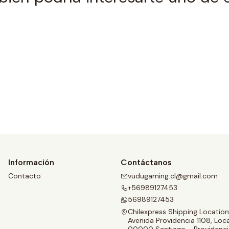
Ver detalles
Información
Contáctanos
Contacto
vudugaming.cl@gmail.com
+56989127453
56989127453
Chilexpress Shipping Location
Avenida Providencia 1108, Loca
00000 Santiago - Providenci