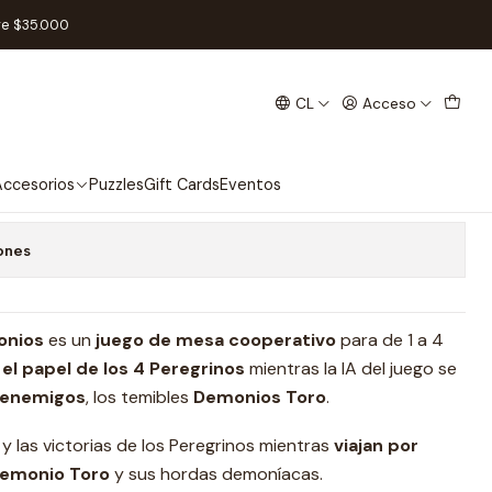
- Español
re $35.000
CL
Acceso
a de los Demonios - Español
 favoritos
ccesorios
Puzzles
Gift Cards
Eventos
ones
onios
es un
juego de mesa
cooperativo
para de 1 a 4
el papel de los 4 Peregrinos
mientras la IA del juego se
s enemigos
, los temibles
Demonios Toro
.
y las victorias de los Peregrinos mientras
viajan por
emonio Toro
y sus hordas demoníacas.