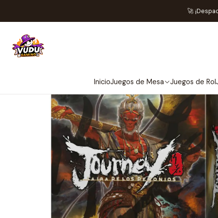
Inicio
J
🚀 ¡Despa
Inicio
Juegos de Mesa
Juegos de Rol