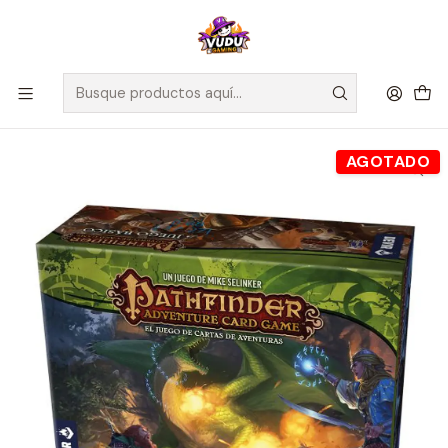
🚀 ¡Despachamos a todo Chile! Envío GRATIS a Regiones sobre
$100.000 y a RM sobre $35.000
Inicio
Juegos de Mesa
Editorial
Devir
Pathfinder: El Juego de Cartas de Aventuras - Español
AGOTADO