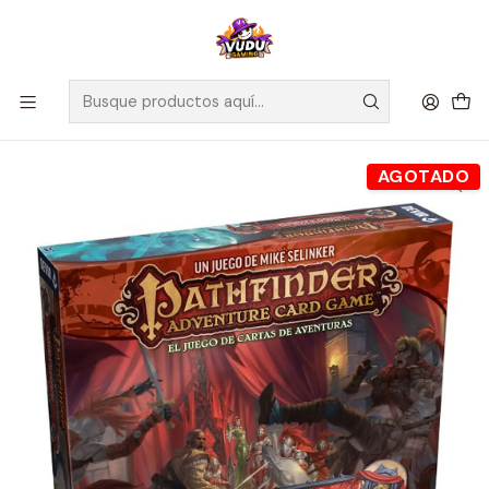
🚀 ¡Despachamos a todo Chile! Envío GRATIS a Regiones sobre
$100.000 y a RM sobre $35.000
Inicio
Juegos de Mesa
Editorial
Devir
Pathfinder: La Maldición del Trono Carmesí - Español
AGOTADO