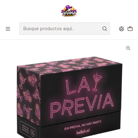
🚀 ¡Despachamos a todo Chile! Envío GRATIS a Regiones sobre
$100.000 y a RM sobre $35.000
Inicio
Juegos de Mesa
Mayores a 18
La Previa - Español