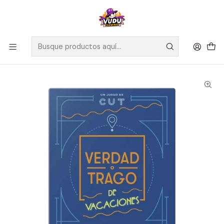
🚀 ¡Despachamos a todo Chile! Envío GRATIS a Regiones sobre
$100.000 y a RM sobre $35.000
Inicio
Juegos de Mesa
Party Game
Verdad o Trago - De Vacaciones - Español