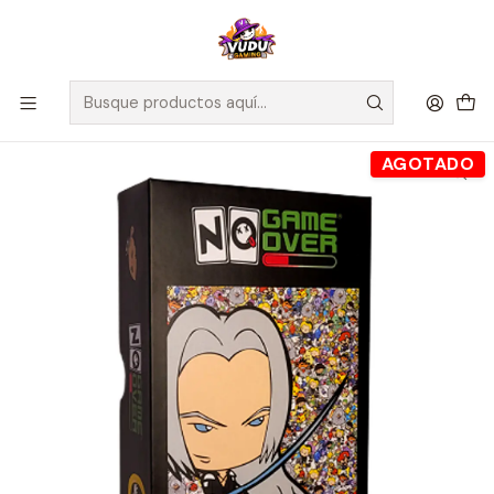
🚀 ¡Despachamos a todo Chile! Envío GRATIS a Regiones sobre
$100.000 y a RM sobre $35.000
Inicio
Juegos de Mesa
Familiares
No Game Over - Español
AGOTADO