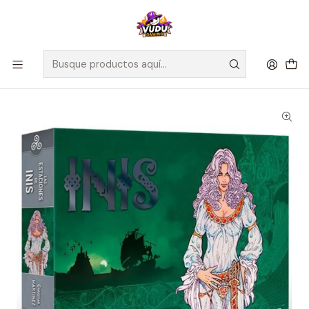
🚀 ¡Despachamos a todo Chile! Envío GRATIS a Regiones sobre
$100.000 y a RM sobre $35.000
Inicio
Juegos de Mesa
Competitivos
Las Estaciones - Inis - Español