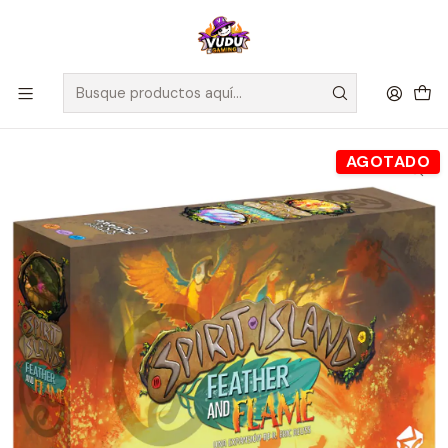
🚀 ¡Despachamos a todo Chile! Envío GRATIS a Regiones sobre
$100.000 y a RM sobre $35.000
Inicio
Juegos de Mesa
Editorial
Arrakis Games
Spirit Island Feather and Flame - Español
AGOTADO