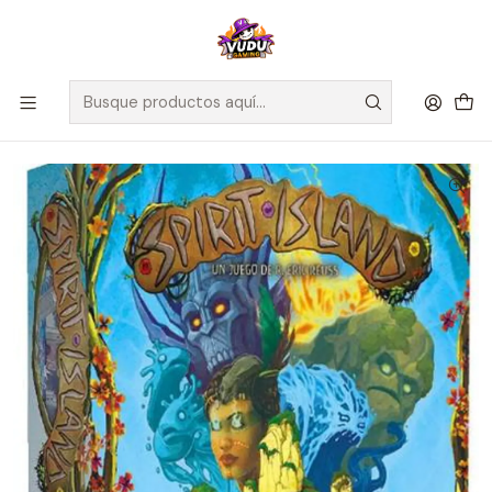
🚀 ¡Despachamos a todo Chile! Envío GRATIS a Regiones sobre
$100.000 y a RM sobre $35.000
Inicio
Juegos de Mesa
Editorial
Arrakis Games
Spirit Island - Español