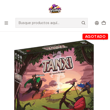
🚀 ¡Despachamos a todo Chile! Envío GRATIS a Regiones sobre
$100.000 y a RM sobre $35.000
Inicio
Juegos de Mesa
Editorial
Fractal
Tanxi - Español
AGOTADO