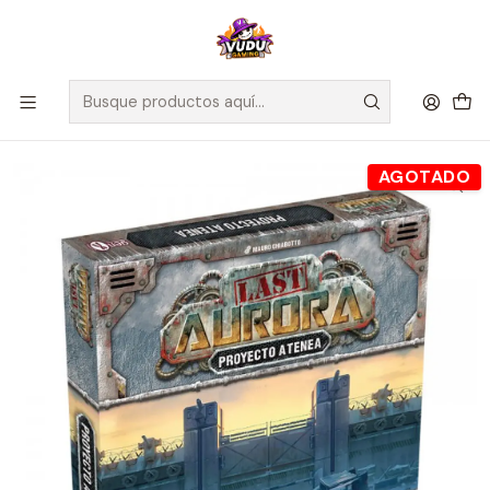
🚀 ¡Despachamos a todo Chile! Envío GRATIS a Regiones sobre
$100.000 y a RM sobre $35.000
Inicio
Juegos de Mesa
Expansiones
Last Aurora expansión Proyecto Atenea - Español
AGOTADO