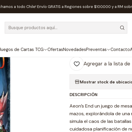
Inicio
Juegos de Mesa
Cooperativos
Aeon's End - Español
chamos a todo Chile! Envío GRATIS a Regiones sobre $100.000 y a RM sob
|
Aeon's End - 
Ag
Juegos de Cartas TCG
Ofertas
Novedades
Preventas
Contacto
A
Cantidad
Agregar a la lista de
Mostrar stock de ubicaci
DESCRIPCIÓN
Aeon’s End un juego de mesa
mazos, explorándola de una 
simula el caos de las batalla
cuidadosa planificación de 