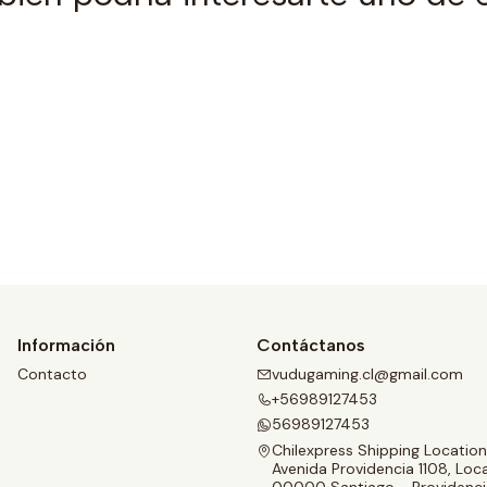
Ver detalles
Información
Contáctanos
Contacto
vudugaming.cl@gmail.com
+56989127453
56989127453
Chilexpress Shipping Location
Avenida Providencia 1108, Loca
00000 Santiago - Providenci