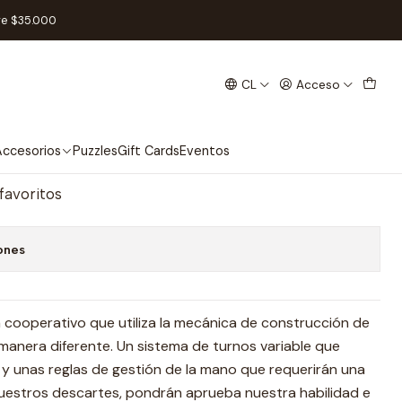
re $35.000
CL
Acceso
Español
regar al Carro
Comprar ahora
ccesorios
Puzzles
Gift Cards
Eventos
 favoritos
ones
 cooperativo que utiliza la mecánica de construcción de
manera diferente. Un sistema de turnos variable que
s y unas reglas de gestión de la mano que requerirán una
nuestros descartes, pondrán aprueba nuestra habilidad e