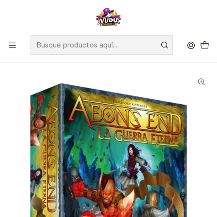
🚀 ¡Despachamos a todo Chile! Envío GRATIS a Regiones sobre
$100.000 y a RM sobre $35.000
Inicio
Juegos de Mesa
Cooperativos
Aeon’s End: La Guerra Eterna - Español