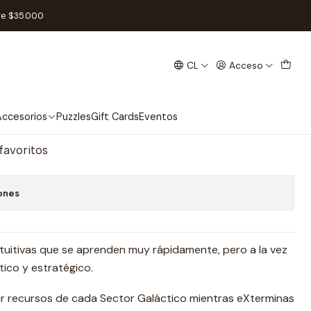
re $35.000
CL
Acceso
Y - Español
regar al Carro
Comprar ahora
ccesorios
Puzzles
Gift Cards
Eventos
 favoritos
ones
intuitivas que se aprenden muy rápidamente, pero a la vez
ico y estratégico.
r recursos de cada Sector Galáctico mientras eXterminas