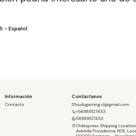
 - Español
Ver opciones
Información
Contáctanos
Contacto
vudugaming.cl@gmail.com
+56989127453
56989127453
Chilexpress Shipping Location
Avenida Providencia 1108, Loca
00000 Santiago - Providenci