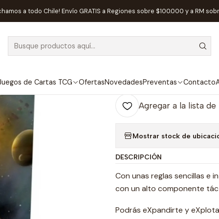
Inicio
Juegos de Mesa
NEXUM GALAXY - Español
chamos a todo Chile! Envío GRATIS a Regiones sobre $100.000 y a RM sob
|
NEXUM GALAX
Ag
Juegos de Cartas TCG
Ofertas
Novedades
Preventas
Contacto
A
Cantidad
Agregar a la lista de
Mostrar stock de ubicaci
DESCRIPCIÓN
Con unas reglas sencillas e 
con un alto componente táct
Podrás eXpandirte y eXplota