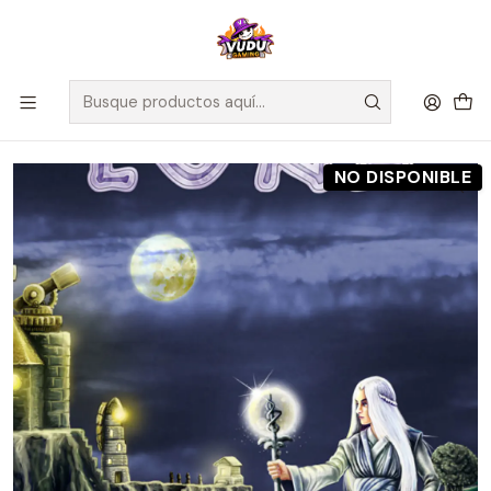
🚀 ¡Despachamos a todo Chile! Envío GRATIS a Regiones sobre
$100.000 y a RM sobre $35.000
Inicio
Preventas
Maldito Games
Preventa - Luna Deluxe - Español
NO DISPONIBLE