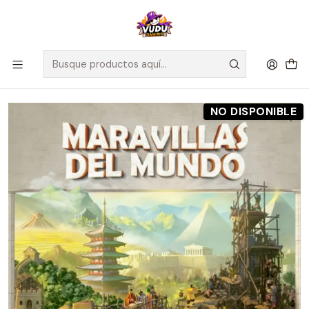
🚀 ¡Despachamos a todo Chile! Envío GRATIS a Regiones sobre
$100.000 y a RM sobre $35.000
Inicio
Preventas
Maldito Games
Preventa - MARAVILLAS DEL MUNDO - Español
NO DISPONIBLE