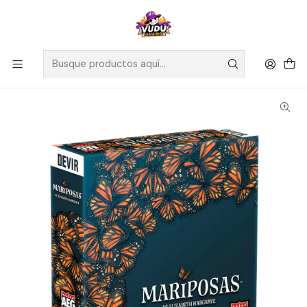
🚀 ¡Despachamos a todo Chile! Envío GRATIS a Regiones sobre
$100.000 y a RM sobre $35.000
Inicio
Juegos de Mesa
Editorial
Devir
Mariposas - Español