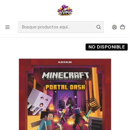
🚀 ¡Despachamos a todo Chile! Envío GRATIS a Regiones sobre
$100.000 y a RM sobre $35.000
Inicio
Preventas
Ravensburger
Preventa - MINECRAFT: PORTAL DASH - Español
NO DISPONIBLE