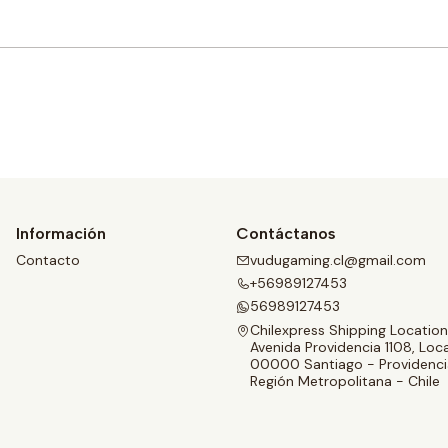
Comprar ahora
Información
Contáctanos
Contacto
vudugaming.cl@gmail.com
+56989127453
56989127453
Chilexpress Shipping Location
Avenida Providencia 1108, Loca
00000 Santiago - Providenci
Región Metropolitana - Chile