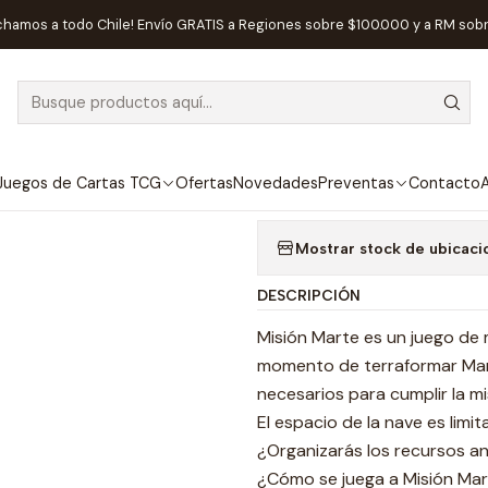
cio
Juegos de Mesa
Editorial
Salta Pal Lao
Misión Marte - Espa
chamos a todo Chile! Envío GRATIS a Regiones sobre $100.000 y a RM sob
|
AGOTADO
Misión Marte 
Agregar a la lista de
Juegos de Cartas TCG
Ofertas
Novedades
Preventas
Contacto
A
Mostrar stock de ubicaci
DESCRIPCIÓN
Misión Marte es un juego de 
momento de terraformar Mart
necesarios para cumplir la 
El espacio de la nave es limi
¿Organizarás los recursos a
¿Cómo se juega a Misión Ma