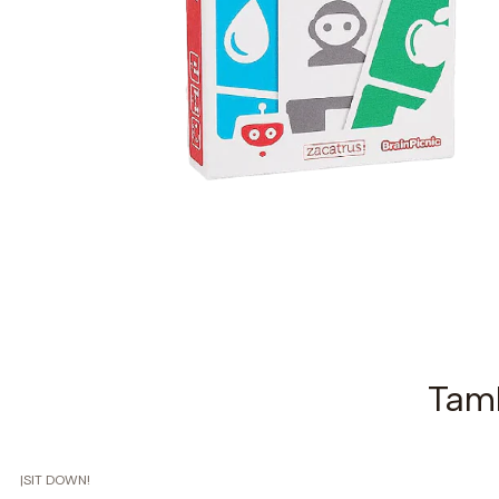
Tamb
|
SIT DOWN!