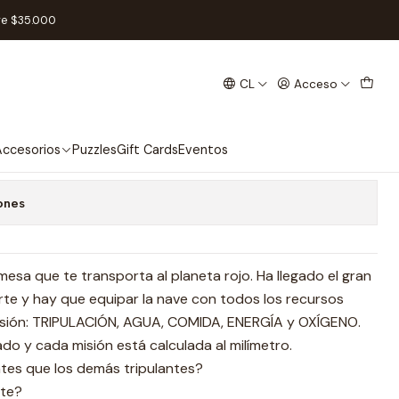
ñol
re $35.000
CL
Acceso
- Español
 favoritos
ccesorios
Puzzles
Gift Cards
Eventos
ones
mesa que te transporta al planeta rojo. Ha llegado el gran
e y hay que equipar la nave con todos los recursos
misión: TRIPULACIÓN, AGUA, COMIDA, ENERGÍA y OXÍGENO.
tado y cada misión está calculada al milímetro.
ntes que los demás tripulantes?
rte?