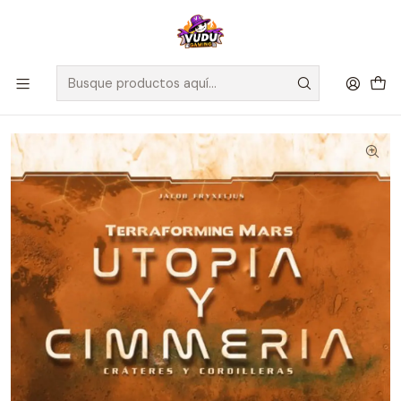
🚀 ¡Despachamos a todo Chile! Envío GRATIS a Regiones sobre
$100.000 y a RM sobre $35.000
Inicio
Juegos de Mesa
Editorial
Maldito Games
Utopia y Cimmeria - Terraforming Mars - Español