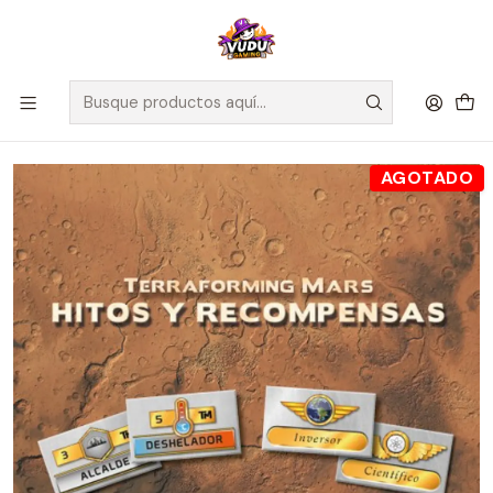
🚀 ¡Despachamos a todo Chile! Envío GRATIS a Regiones sobre
$100.000 y a RM sobre $35.000
Inicio
Juegos de Mesa
Editorial
Maldito Games
Hitos y recompensas - Terraforming Mars - Español
AGOTADO