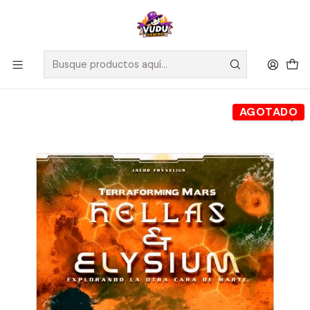
🚀 ¡Despachamos a todo Chile! Envío GRATIS a Regiones sobre
$100.000 y a RM sobre $35.000
Inicio
Juegos de Mesa
Editorial
Maldito Games
Terraforming Expansion Hellas & Elysium - Español
AGOTADO