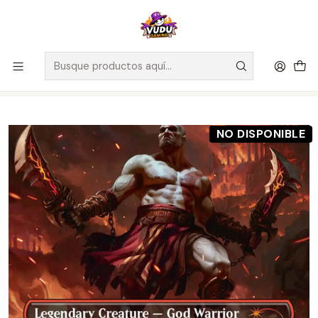
🚀 ¡Despachamos a todo Chile! Envío GRATIS a Regiones sobre
$100.000 y a RM sobre $35.000
Inicio
Juegos de Cartas TCG
Magic The Gathering
Preventas Magic The Gathering
Preventa - MTG [EN] Secret Lair Drop - God of War: Vengeance
- Regular - Inglés
NO DISPONIBLE