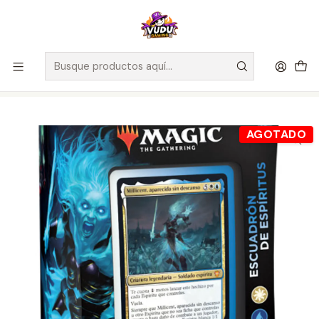
🚀 ¡Despachamos a todo Chile! Envío GRATIS a Regiones sobre
$100.000 y a RM sobre $35.000
Inicio
Juegos de Cartas TCG
Magic The Gathering
Sellados Magic The Gathering
MTG Innistrad: Compromiso Escarlata - Mazo Commander
Escuadrón de espíritus - Inglés/Español
AGOTADO