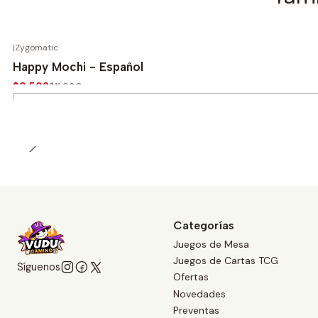
|
Zygomatic
-20%
Happy Mochi - Español
$9.592
$11.990
Cantidad
Categorías
Juegos de Mesa
Juegos de Cartas TCG
Síguenos
Ofertas
Novedades
Preventas