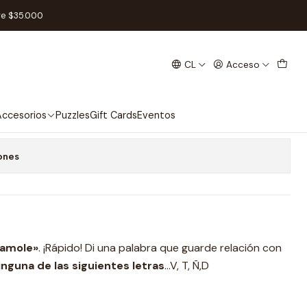
re $35.000
CL
Acceso
 - Español
 favoritos
ccesorios
Puzzles
Gift Cards
Eventos
ones
amole»
. ¡Rápido! Di una palabra que guarde relación con
nguna de las siguientes letras
…V, T, Ñ,D