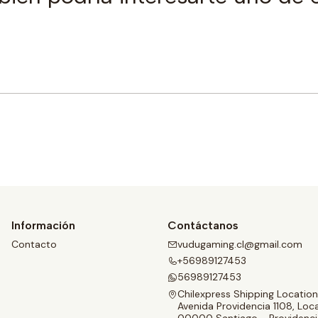
Comprar ahora
Información
Contáctanos
Contacto
vudugaming.cl@gmail.com
+56989127453
56989127453
Chilexpress Shipping Location
Avenida Providencia 1108, Loca
00000 Santiago - Providenci