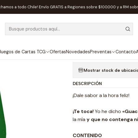
Inicio
Juegos de Mesa
Competitivos
Olé Guacamole - Español
chamos a todo Chile! Envío GRATIS a Regiones sobre $100.000 y a RM sob
|
AGOTADO
Olé Guacamole
Agregar a la lista de
Juegos de Cartas TCG
Ofertas
Novedades
Preventas
Contacto
A
Mostrar stock de ubicaci
DESCRIPCIÓN
¡Dale sabor a la hora feliz!
¡Te toca!
Yo he dicho
«Guac
la mía
y que no contenga ni
CONTENIDO