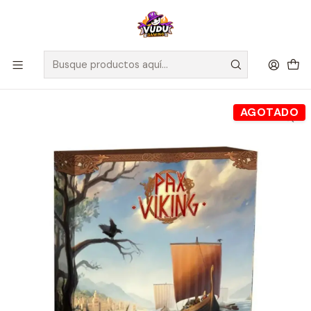
🚀 ¡Despachamos a todo Chile! Envío GRATIS a Regiones sobre
$100.000 y a RM sobre $35.000
Inicio
Juegos de Mesa
Editorial
MasQueOca
Pak Viking - Español
AGOTADO