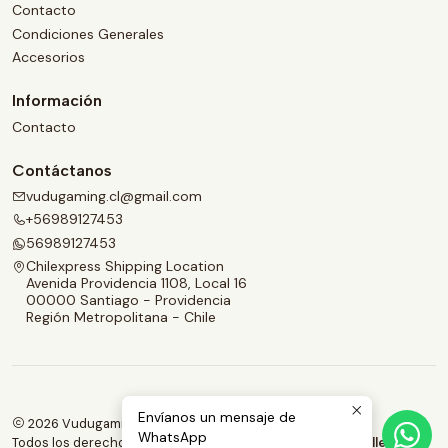
Contacto
Condiciones Generales
Accesorios
Información
Contacto
Contáctanos
vudugaming.cl@gmail.com
+56989127453
56989127453
Chilexpress Shipping Location
Avenida Providencia 1108, Local 16
00000 Santiago - Providencia
Región Metropolitana - Chile
Envíanos un mensaje de
2026 Vudugaming.
WhatsApp
Todos los derechos reservados.
Desarrollado por Jumpseller
.