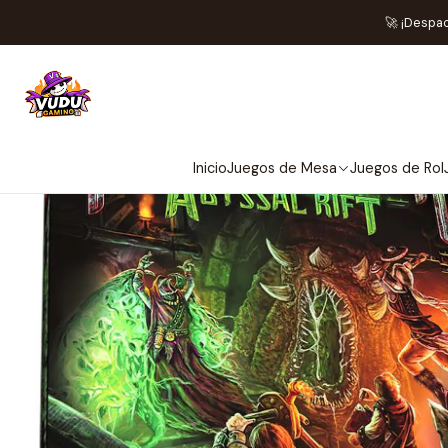
Inicio
Preventas
🚀 ¡Despa
NO 
Inicio
Juegos de Mesa
Juegos de Rol