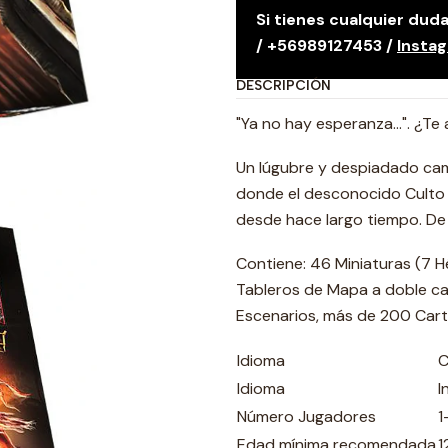
Si tienes cualquier du
/ +56989127453 /
Insta
DESCRIPCIÓN
"Ya no hay esperanza...". ¿Te
Un lúgubre y despiadado cami
donde el desconocido Culto
desde hace largo tiempo. De
Contiene: 46 Miniaturas (7 H
Tableros de Mapa a doble car
Escenarios, más de 200 Cart
Idioma
C
Idioma
I
Número Jugadores
1
Edad mínima recomendada
1