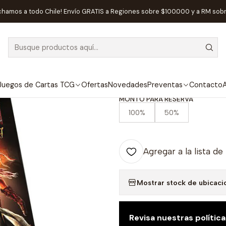
Maldito Games
Preventa - Perdition's Mouth Abyssal Rift - Edició
chamos a todo Chile! Envío GRATIS a Regiones sobre $100.000 y a RM sob
|
DISPONIBLE
Preventa - Per
Edición Revisa
Juegos de Cartas TCG
Ofertas
Novedades
Preventas
Contacto
A
MONTO PARA RESERVA
100%
50%
Agregar a la lista de
Mostrar stock de ubicaci
Revisa nuestras polític