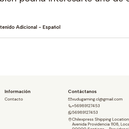
ntenido Adicional - Español
Comprar ahora
Información
Contáctanos
Contacto
vudugaming.cl@gmail.com
+56989127453
56989127453
Chilexpress Shipping Location
Avenida Providencia 1108, Loca
00000 Santiago - Providenci