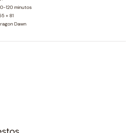
0-120 minutos
55 + 81
ragon Dawn
estos