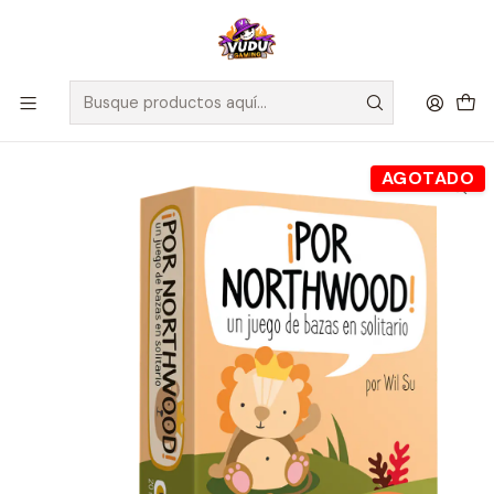
🚀 ¡Despachamos a todo Chile! Envío GRATIS a Regiones sobre
$100.000 y a RM sobre $35.000
Inicio
Juegos de Mesa
Competitivos
¡Por Northwood! - Español
AGOTADO