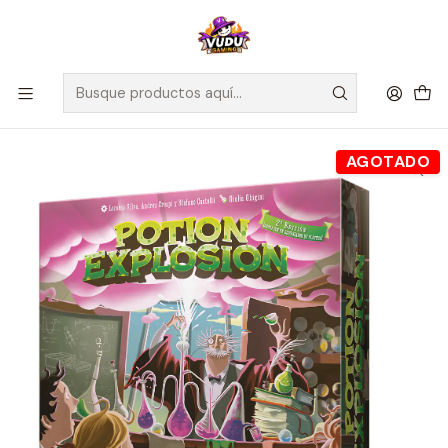
🚀 ¡Despachamos a todo Chile! Envío GRATIS a Regiones sobre
$100.000 y a RM sobre $35.000
Inicio
Juegos de Mesa
Editorial
EDGE
Potion Explosion - Español
AGOTADO