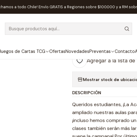
de Mesa
Competitivos
Potion Explosion: Expansión El Sexto Estu
chamos a todo Chile! Envío GRATIS a Regiones sobre $100.000 y a RM sob
|
AGOTADO
Potion Explosi
Estudiante - E
Juegos de Cartas TCG
Ofertas
Novedades
Preventas
Contacto
A
Agregar a la lista de
Mostrar stock de ubicaci
DESCRIPCIÓN
Queridos estudiantes, ¡La A
ampliado nuestras aulas par
¡incluso hemos comprado un 
clases también serán más lar
suene la campana! Por últim