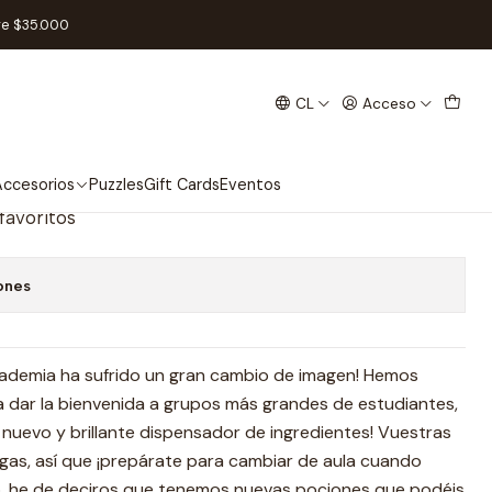
diante - Español
re $35.000
CL
Acceso
on: Expansión El Sexto
spañol
ccesorios
Puzzles
Gift Cards
Eventos
 favoritos
ones
cademia ha sufrido un gran cambio de imagen! Hemos
a dar la bienvenida a grupos más grandes de estudiantes,
nuevo y brillante dispensador de ingredientes! Vuestras
gas, así que ¡prepárate para cambiar de aula cuando
o, he de deciros que tenemos nuevas pociones que podéis