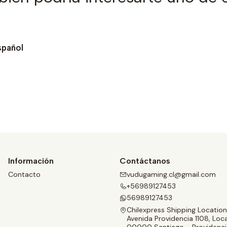
spañol
Ver detalles
Información
Contáctanos
Contacto
vudugaming.cl@gmail.com
+56989127453
56989127453
Chilexpress Shipping Location
Avenida Providencia 1108, Loca
00000 Santiago - Providenci