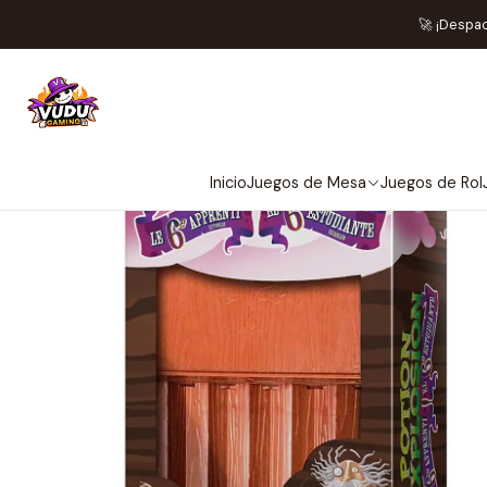
Inicio
Juegos 
🚀 ¡Despa
Inicio
Juegos de Mesa
Juegos de Rol