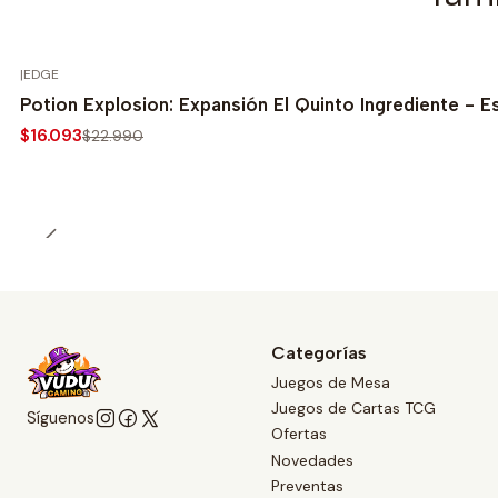
|
EDGE
-30%
Potion Explosion: Expansión El Quinto Ingrediente - E
$16.093
$22.990
Categorías
Juegos de Mesa
Juegos de Cartas TCG
Síguenos
Ofertas
Novedades
Preventas