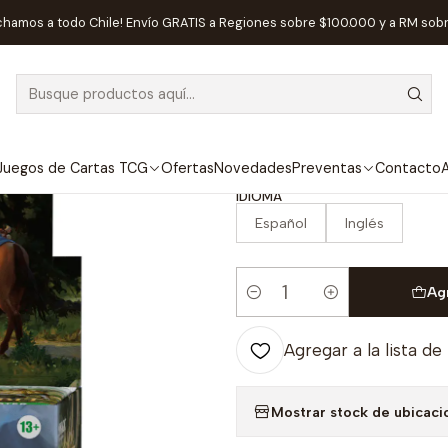
ic The Gathering
Preventas Magic The Gathering
Preventa - MTG -
chamos a todo Chile! Envío GRATIS a Regiones sobre $100.000 y a RM sob
|
¡PREVENTA!
Preventa - MT
Booster Displa
Juegos de Cartas TCG
Ofertas
Novedades
Preventas
Contacto
A
IDIOMA
Español
Inglés
Ag
Cantidad
Agregar a la lista de
Mostrar stock de ubicaci