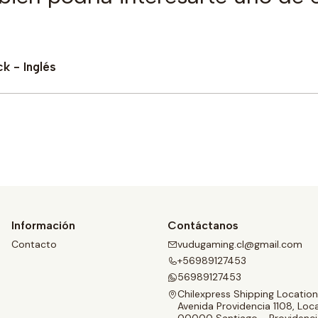
k - Inglés
Comprar ahora
Información
Contáctanos
Contacto
vudugaming.cl@gmail.com
+56989127453
56989127453
Chilexpress Shipping Location
Avenida Providencia 1108, Loca
00000 Santiago - Providenci