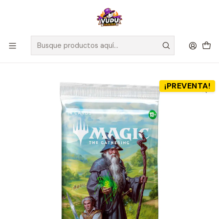
🚀 ¡Despachamos a todo Chile! Envío GRATIS a Regiones sobre
$100.000 y a RM sobre $35.000
Inicio
Juegos de Cartas TCG
Magic The Gathering
Sellados Magic The Gathering
Preventa - MTG - The Hobbit - Play Booster Pack
¡PREVENTA!