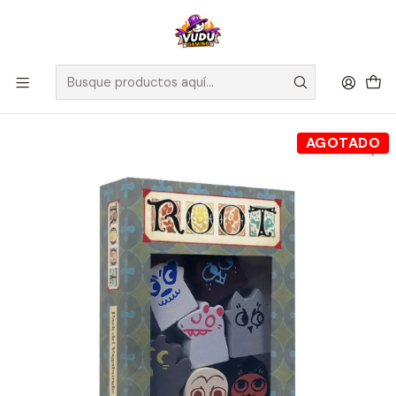
🚀 ¡Despachamos a todo Chile! Envío GRATIS a Regiones sobre
$100.000 y a RM sobre $35.000
Inicio
Juegos de Mesa
Expansiones
Root: Caja Pack Vagabundo - Español
AGOTADO